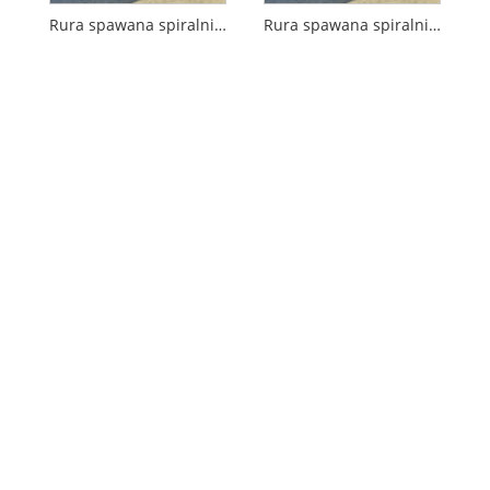
Rura spawana spiralnie do zaopatrzenia w wodę
Rura spawana spiralnie, odporna na rdzę