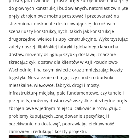
proste, jak i zwijane – proste pręty zbrojeniowe nadają się
do głównych konstrukcji budowlanych, natomiast zwinięte
pręty zbrojeniowe można prostować i przetwarzać na
strzemiona, doskonale dostosowując się do różnych
scenariuszy konstrukcyjnych, takich jak konstrukcje
drugorzędne, wieńce i słupy konstrukcyjne. Wykorzystując
zalety naszej filipińskiej fabryki i globalnego łańcucha
dostaw, możemy osiągnąć szybką dostawę, znacznie
skracając cykl dostaw dla klientów w Azji Południowo-
Wschodniej i na całym świecie oraz zmniejszając koszty
logistyki. Niezależnie od tego, czy chodzi o budynki
mieszkalne, wieżowce, fabryki, drogi i mosty,
infrastrukturę miejską, pale fundamentowe, czy tunele i
przepusty, możemy dostarczyć wszystkie niezbędne pręty
zbrojeniowe w jednym miejscu, całkowicie rozwiązując
problemy kupujących „znajdowanie specyfikacji i
oczekiwanie na dostawę”, poprawiając efektywność
zamówień i redukując koszty projektu.